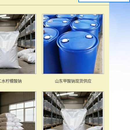
二水柠檬酸钠
山东甲酸钠现货供应