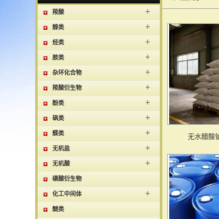
+
羧酸
+
醇类
+
烃类
+
胺类
+
杂环化合物
+
羧酸衍生物
+
酚类
+
砜类
+
醛类
无水醋酸
+
无机盐
+
无机酸
磺酸衍生物
+
化工中间体
醚类