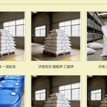
钠 一袋起发
济南现货 醋酸钾 乙酸钾
济南