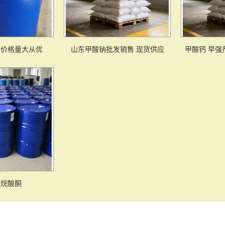
酮价格量大从优
山东甲酸钠批发销售 现货供应
甲酸钙 早强
环烷酸酮