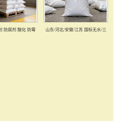
剂 防腐剂 酸化 防霉
山东/河北/安徽/江苏 国标无水/三
水醋酸钠