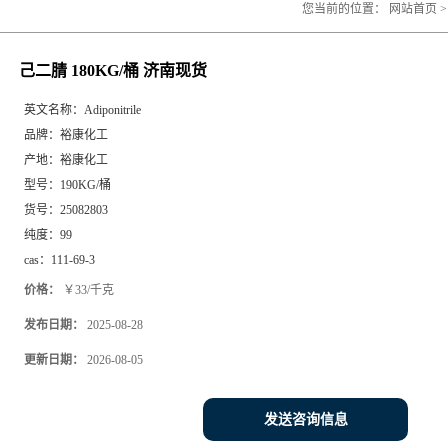
您当前的位置：
网站首页
己二腈 180KG/桶 济南现货
英文名称：
Adiponitrile
品牌：
裕康化工
产地：
裕康化工
型号：
190KG/桶
货号：
25082803
纯度：
99
cas：
111-69-3
价格：
￥33/千克
发布日期：
2025-08-28
更新日期：
2026-08-05
发送咨询信息