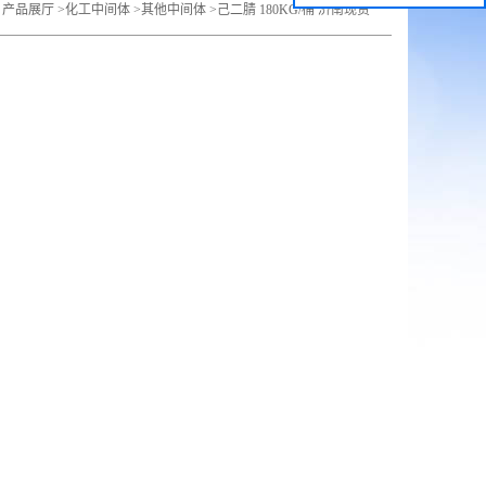
>
产品展厅
>
化工中间体
>
其他中间体
>
己二腈 180KG/桶 济南现货