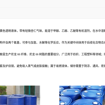
黄色透明液体，带有轻微杏仁气味，能溶于甲醇、乙醇、乙醚等有机溶剂，在水中溶
构中含两个氰基，可参与加氢、水解等化学反应，作为关键中间体用于后续化合物合
是生产尼龙 66 纤维、尼龙 66 树脂的重要组分，广泛用于纺织、工程塑料等领
套及护目镜，避免吸入蒸气或皮肤接触；属于易燃液体，储存需置于阴凉、通风、密