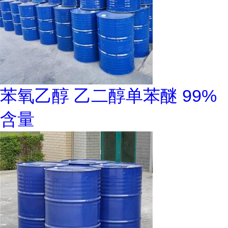
苯氧乙醇 乙二醇单苯醚 99%
含量