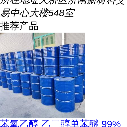
易中心大楼548室
推荐产品
苯氧乙醇 乙二醇单苯醚 99%