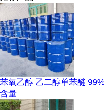
苯氧乙醇 乙二醇单苯醚 99%
含量