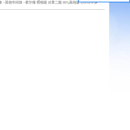
体
>
其他中间体
>
索尔维 照相级 对苯二酚 99%高纯度 123-31-9 多