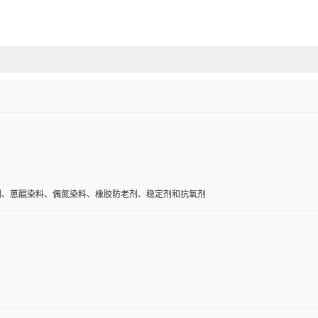
剂、蒽醌染料、偶氮染料、橡胶防老剂、稳定剂和抗氧剂