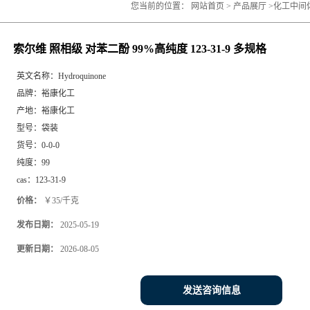
您当前的位置：
网站首页
>
产品展厅
>
化工中间
规格
索尔维 照相级 对苯二酚 99%高纯度 123-31-9 多规格
英文名称：
Hydroquinone
品牌：
裕康化工
产地：
裕康化工
型号：
袋装
货号：
0-0-0
纯度：
99
cas：
123-31-9
价格：
￥35/千克
发布日期：
2025-05-19
更新日期：
2026-08-05
发送咨询信息