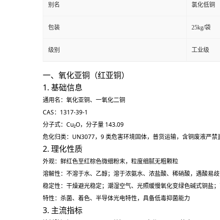
别名
氯化低铜
包装
25kg/袋
级别
工业级
一、氧化亚铜（红亚铜）
1. 基础信息
通用名：氧化亚铜、一氧化二铜
CAS：1317-39-1
分子式：Cu₂O，分子量 143.09
危化归类：UN3077，9 类危害环境固体，普货运输，含铜废液严禁
2. 理化性质
外观：鲜红色至红棕色微细粉末，粒度细腻无粗颗粒
溶解性：不溶于水、乙醇；溶于浓氨水、浓盐酸、稀硝酸，遇酸易歧
稳定性：干燥避光稳定；潮湿空气、光照缓慢氧化变绿色碱式铜盐；
特性：杀菌、着色、半导体光电特性，具备低毒抑菌能力
3. 主流指标