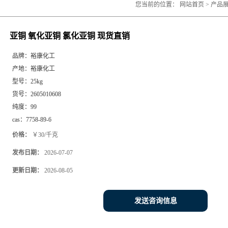
您当前的位置：
网站首页
>
产品
亚铜 氧化亚铜 氯化亚铜 现货直销
品牌：
裕康化工
产地：
裕康化工
型号：
25kg
货号：
2605010608
纯度：
99
cas：
7758-89-6
价格：
￥30/千克
发布日期：
2026-07-07
更新日期：
2026-08-05
发送咨询信息