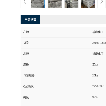
产品详请
产地
裕康化工
260501060
货号
品牌
裕康化工
用途
工业
25kg
包装规格
7758-89-6
CAS编号
99%
纯度