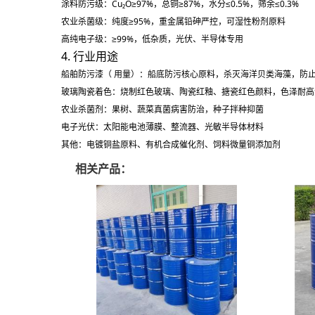
涂料防污级：Cu₂O≥97%，总铜≥87%，水分≤0.5%，筛余≤0.3%
农业杀菌级：纯度≥95%，重金属铅砷严控，可湿性粉剂原料
高纯电子级：≥99%，低杂质，光伏、半导体专用
4. 行业用途
船舶防污漆（ 用量）：船底防污核心原料，杀灭海洋贝类海藻，防
玻璃陶瓷着色：烧制红色玻璃、陶瓷红釉、搪瓷红色颜料，色泽耐高
农业杀菌剂：果树、蔬菜真菌病害防治，种子拌种抑菌
电子光伏：太阳能电池薄膜、整流器、光敏半导体材料
其他：电镀铜盐原料、有机合成催化剂、饲料微量铜添加剂
相关产品：