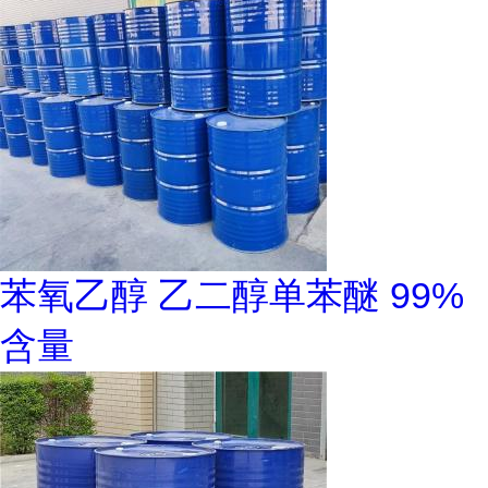
苯氧乙醇 乙二醇单苯醚 99%
含量