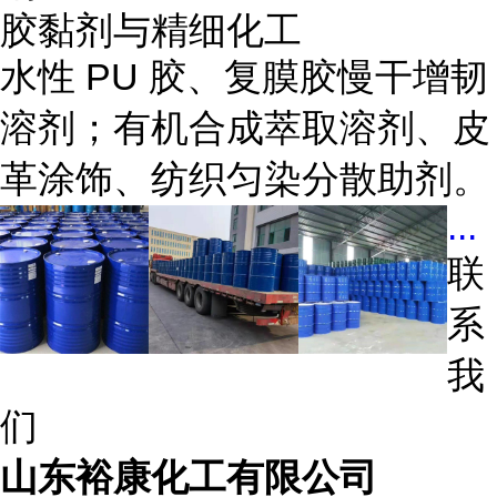
胶黏剂与精细化工
水性 PU 胶、复膜胶慢干增韧
溶剂；有机合成萃取溶剂、皮
革涂饰、纺织匀染分散助剂。
...
联
系
我
们
山东裕康化工有限公司