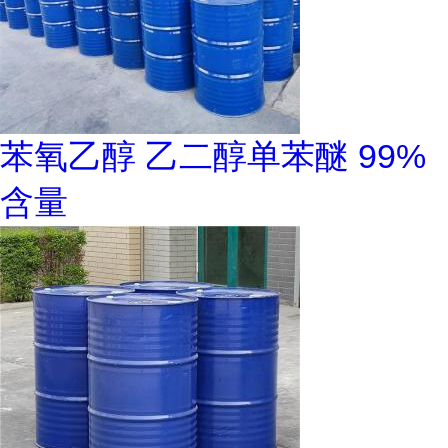
苯氧乙醇 乙二醇单苯醚 99%
含量