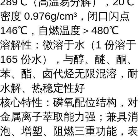
289℃（高温易分解），20℃
密度 0.976g/cm³，闭口闪点
146℃，自燃温度＞480℃
溶解性：微溶于水（1 份溶于
165 份水），与醇、醚、酮、
苯、酯、卤代烃无限混溶，耐
水解、热稳定性好
核心特性：磷氧配位结构，对
金属离子萃取能力强；兼具消
泡、增塑、阻燃三重功能，表