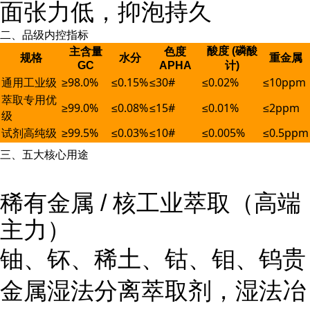
面张力低，抑泡持久
二、品级内控指标
酸度 (磷酸
主含量
色度
规格
水分
重金属
GC
APHA
计)
通用工业级
≥98.0%
≤0.15%
≤30#
≤0.02%
≤10ppm
萃取专用优
≥99.0%
≤0.08%
≤15#
≤0.01%
≤2ppm
级
试剂高纯级
≥99.5%
≤0.03%
≤10#
≤0.005%
≤0.5ppm
三、五大核心用途
稀有金属 / 核工业萃取（高端
主力）
铀、钚、稀土、钴、钼、钨贵
金属湿法分离萃取剂，湿法冶