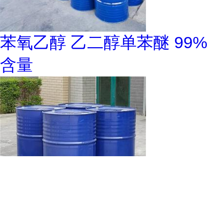
苯氧乙醇 乙二醇单苯醚 99%
含量