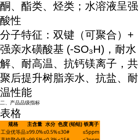
酮、酯类、烃类；水溶液呈强
酸性
分子特征：
双键（可聚合）+
强亲水磺酸基 (-SO₃H)
，耐水
解、耐高温、抗钙镁离子，共
聚后提升树脂亲水、抗盐、耐
温性能
二、产品品级指标
表格
规格
主含量
水分
色度 (铂钴)
铁离子
工业优等品
≥99.0%
≤0.5%
≤30#
≤5ppm
高纯聚合级
≥99.5%
≤0.3%
≤15#
≤2ppm