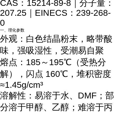
CAS：15214-89-8｜分子量：
207.25｜EINECS：239-268-
0
一、理化参数
外观：
白色结晶粉末，略带酸
味，强吸湿性
，受潮易自聚
熔点：185～195℃（受热分
解），闪点 160℃，堆积密度
≈1.45g/cm³
溶解性：易溶于水、DMF；部
分溶于甲醇、乙醇；难溶于丙