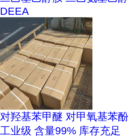
DEEA
对羟基苯甲醚 对甲氧基苯酚
工业级 含量99% 库存充足