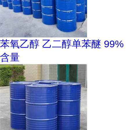
苯氧乙醇 乙二醇单苯醚 99%
含量