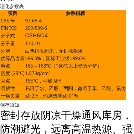
理化参数表
项目
参数指标
CAS 号
97-65-4
EINECS
202-599-6
C
5
H
6
O
4
分子式
分子量
130.10
外观
白色结晶粉末，无机械杂质
优等品含量
≥99.5%，国标工业级≥99.0%
熔点
165～168℃（160℃以上受热分解）
密度 (25℃)
1.573g/cm³
闪点
155℃，可燃固体
溶解性
易溶于水、乙醇、丙酮；微溶于苯、乙醚、氯仿
干燥失重
≤0.2%，灼烧残渣≤0.01%
储存须知
密封存放阴凉干燥通风库房，
防潮避光，远离高温热源、强