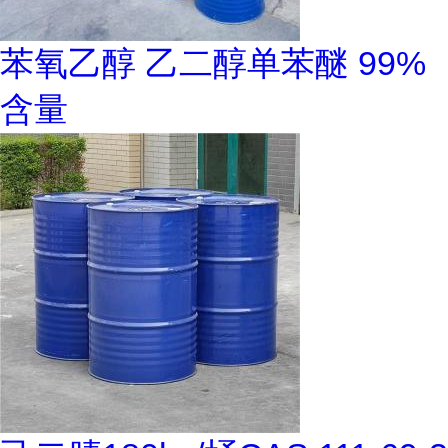
苯氧乙醇 乙二醇单苯醚 99%
含量