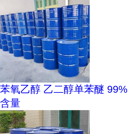
苯氧乙醇 乙二醇单苯醚 99%
含量