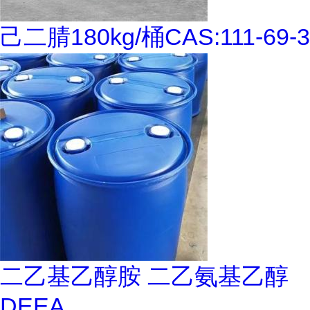
己二腈180kg/桶CAS:111-69-3
二乙基乙醇胺 二乙氨基乙醇
DEEA