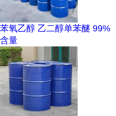
苯氧乙醇 乙二醇单苯醚 99%
含量