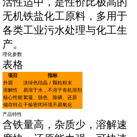
活性适中，是性价比极高的
无机铁盐化工原料，多用于
各类工业污水处理与化工生
产。
理化参数
表格
项目
指标
外观
淡绿色结晶 / 颗粒粉末
溶解性
易溶于水，不溶于有机溶剂
核心性能
絮凝、脱色、除磷、还原
储存特点
干燥密闭环境不易氧化
产品特性
含铁量高，杂质少，溶解速