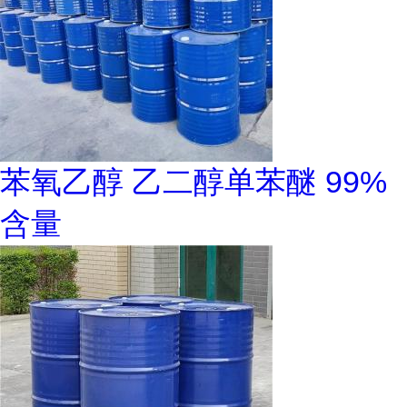
苯氧乙醇 乙二醇单苯醚 99%
含量