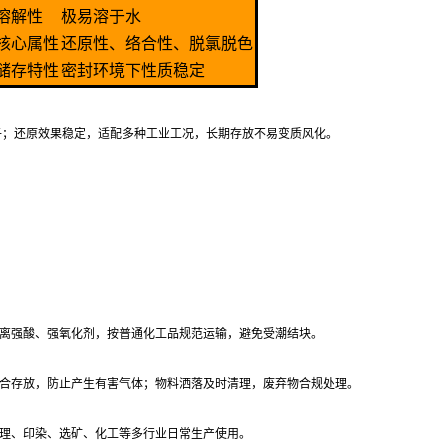
溶解性
极易溶于水
核心属性
还原性、络合性、脱氯脱色
储存特性
密封环境下性质稳定
子；还原效果稳定，适配多种工业工况，长期存放不易变质风化。
离强酸、强氧化剂，按普通化工品规范运输，避免受潮结块。
合存放，防止产生有害气体；物料洒落及时清理，废弃物合规处理。
理、印染、选矿、化工等多行业日常生产使用。