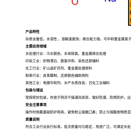
产品特性
杂质含量低，水溶性 ，溶解速度快；络合能力强，可中和重金属离
主要应用领域
水处理行业：污水脱色、水体除氯、重金属络合处理
印染工业：织物漂白、脱氯中和、染色还原辅料
化工行业：矿山选矿药剂、重金属处理原料
制革行业：皮革鞣制、还原脱色辅助用料
其他工业：电镀中和剂、水产水质改良、日化工业辅料
包装与储运
常规密封包装，存放于阴凉干燥通风库房，做好防潮、防雨防护。远
安全注意事项
操作时佩戴基础防护用具，避免粉尘接触口鼻；禁止与强酸类物质混
质量说明
符合工业行业执行标准，批次质量均匀稳定，用途广泛，可满足水处