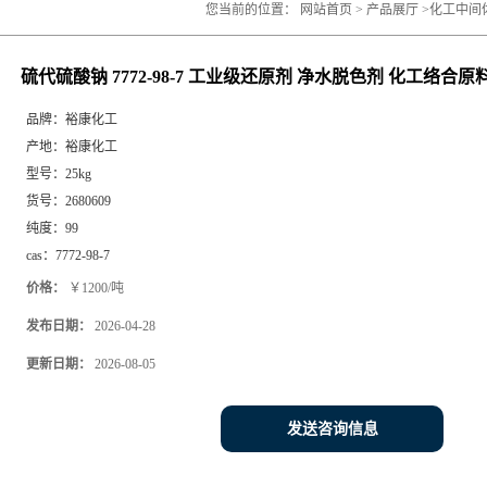
您当前的位置：
网站首页
>
产品展厅
>
化工中间
化工络合原料
硫代硫酸钠 7772-98-7 工业级还原剂 净水脱色剂 化工络合原
品牌：
裕康化工
产地：
裕康化工
型号：
25kg
货号：
2680609
纯度：
99
cas：
7772-98-7
价格：
￥1200/吨
发布日期：
2026-04-28
更新日期：
2026-08-05
发送咨询信息