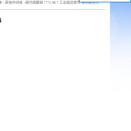
体
>
其他中间体
>
硫代硫酸钠 7772-98-7 工业级还原剂 净水脱色剂
料