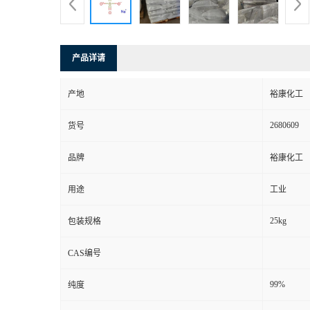
产品详请
产地
裕康化工
2680609
货号
品牌
裕康化工
用途
工业
25kg
包装规格
CAS编号
99%
纯度