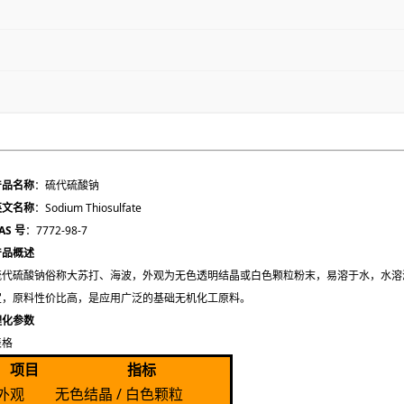
产品名称
：硫代硫酸钠
英文名称
：Sodium Thiosulfate
AS 号
：7772-98-7
产品概述
硫代硫酸钠俗称大苏打、海波，外观为无色透明结晶或白色颗粒粉末，易溶于水，水溶
定，原料性价比高，是应用广泛的基础无机化工原料。
理化参数
表格
项目
指标
外观
无色结晶 / 白色颗粒