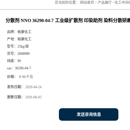
您当前的位置：
网站首页
>
产品展厅
>
化工中间
染料分散研磨助剂
分散剂 NNO 36290-04-7 工业级扩散剂 印染助剂 染料分散
品牌：
裕康化工
产地：
裕康化工
型号：
25kg/袋
货号：
2608989
纯度：
99
cas：
36290-04-7
价格：
￥98/千克
发布日期：
2026-04-24
更新日期：
2026-08-05
发送咨询信息