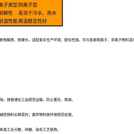
离子类型
阴离子型
溶解性
易溶于冷水、热水
耐温性能
高温稳定性好
耐电解质、耐硬水，适配复杂生产环境；配伍性强，可与各类阴离子、非离子物料混
块。按普通化工品规范运输，防止重压、雨淋。
碱性物料长期混存；废弃物料按环保规范处理。
各类工业分散、研磨、染色工艺使用。