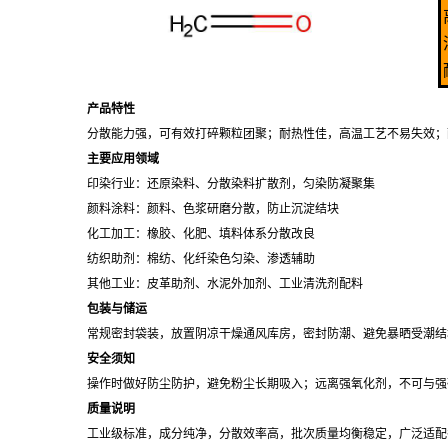
产品特性
分散能力强，可有效打碎颗粒团聚；耐热性佳，高温工艺不易失效；
主要应用领域
印染行业：还原染料、分散染料扩散剂，匀染防凝聚集
颜料涂料：颜料、色浆研磨分散，防止沉淀结块
化工加工：橡胶、化肥、填料体系分散改良
纺织助剂：棉纺、化纤染色匀染、渗透辅助
其他工业：皮革助剂、水泥外加剂、工业清洗剂配料
包装与储运
常规密封袋装，放置阴凉干燥通风库房，密封防潮、避免暴晒受潮结
安全须知
操作时做好防尘防护，避免粉尘长期吸入；远离强氧化剂，不可与强
质量说明
工业级标准，成分纯净，分散效率高，批次质量均衡稳定，广泛适配