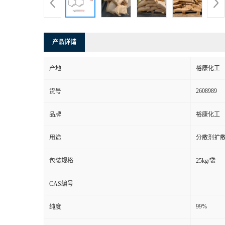
产品详请
产地
裕康化工
2608989
货号
品牌
裕康化工
用途
分散剂扩
包装规格
25kg/袋
CAS编号
99%
纯度