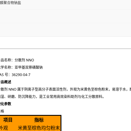
甲醛聚合物钠盐
产品名称：分散剂 NNO
化学名称：亚甲基双萘磺酸钠
AS 号：36290-04-7
产品概述
分散剂 NNO 属于阴离子型高分子表面活性剂，外观为米黄色至棕色粉末，易溶于水
润湿、研磨、防沉降能力，是工业常用高效染料助剂与化工分散原料。
理化参数
表格
项目
指标
外观
米黄至棕色均匀粉末