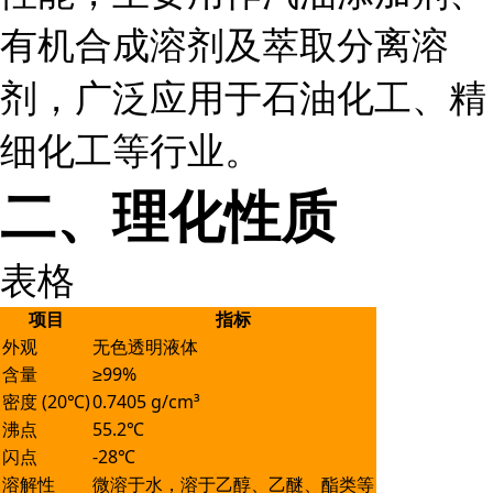
有机合成溶剂及萃取分离溶
剂，广泛应用于石油化工、精
细化工等行业。
二、理化性质
表格
项目
指标
外观
无色透明液体
含量
≥99%
密度 (20℃)
0.7405 g/cm³
沸点
55.2℃
闪点
-28℃
溶解性
微溶于水，溶于乙醇、乙醚、酯类等