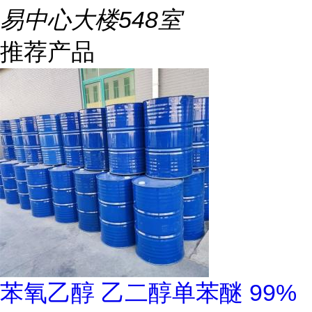
易中心大楼548室
推荐产品
苯氧乙醇 乙二醇单苯醚 99%