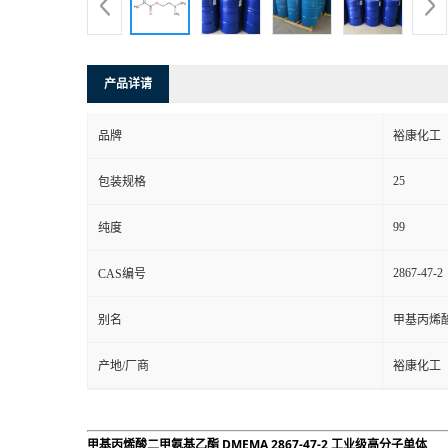
产品详请
品牌
裕康化工
25
包装规格
99
纯度
2867-47-2
CAS编号
别名
甲基丙烯
产地/厂商
裕康化工
甲基丙烯酸二甲氨基乙酯 DMEMA 2867-47-2 工业级高分子单体