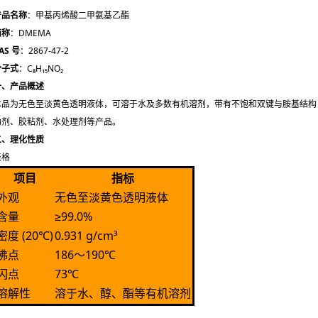
产品名称
：甲基丙烯酸二甲氨基乙酯
简称
：DMEMA
AS 号
：2867-47-2
分子式
：C₈H₁₅NO₂
一、产品概述
本品为无色至淡黄色透明液体，可溶于水及多数有机溶剂，带有不饱和双键与胺基结构
助剂、胶粘剂、水处理剂等产品。
二、理化性质
表格
项目
指标
外观
无色至淡黄色透明液体
含量
≥99.0%
密度 (20℃)
0.931 g/cm³
沸点
186～190℃
闪点
73℃
溶解性
溶于水、醇、酯等有机溶剂