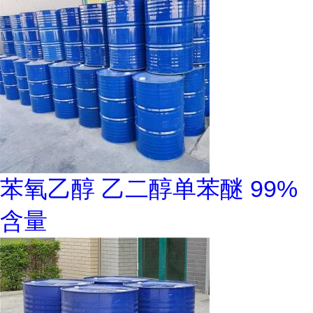
苯氧乙醇 乙二醇单苯醚 99%
含量