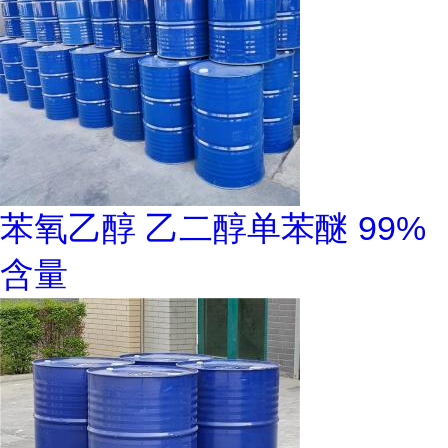
苯氧乙醇 乙二醇单苯醚 99%
含量