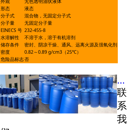
外观
无色透明油状液体
形态
液态
分子式
混合物，无固定分子式
分子量
无固定分子量
EINECS 号
232-455-8
水溶解性
不溶于水，溶于有机溶剂
储存条件
密封、阴凉干燥、通风、远离火源及强氧化剂
密度
0.82～0.89 g/cm3（25℃）
危险品标志
否
...
联
系
我