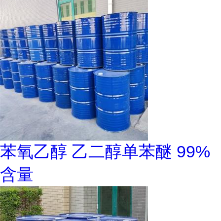
苯氧乙醇 乙二醇单苯醚 99%
含量