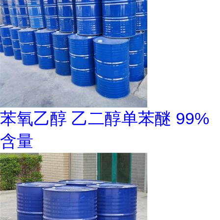
苯氧乙醇 乙二醇单苯醚 99%
含量