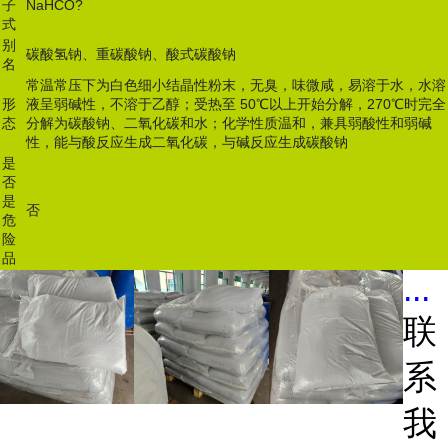
子
NaHCO?
式
别
碳酸氢钠、重碳酸钠、酸式碳酸钠
名
常温常压下为白色细小结晶性粉末，无臭，味微咸，易溶于水，水溶
形
液呈弱碱性，不溶于乙醇；受热至 50℃以上开始分解，270℃时完全
态
分解为碳酸钠、二氧化碳和水；化学性质温和，兼具弱酸性和弱碱
性，能与酸反应生成二氧化碳，与碱反应生成碳酸钠
是
否
是
否
危
险
品
...
联
系
我