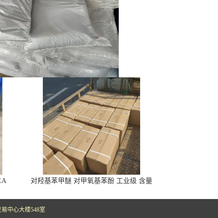
EA
对羟基苯甲醚 对甲氧基苯酚 工业级 含量
99% 库存充足
易中心大楼548室