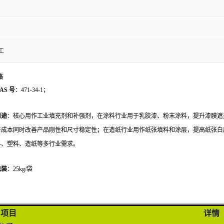
工
格
AS 号
：471-34-1；
用途
：核心用作工业填充剂和补强剂，在涂料行业用于乳胶漆、粉末涂料，提升漆膜遮盖力
产成本同时改善产品刚性和尺寸稳定性；在造纸行业用作纸张填料和涂层，提高纸张白
料、塑料、造纸等多行业需求。
包装
：25kg/袋
项目
详情