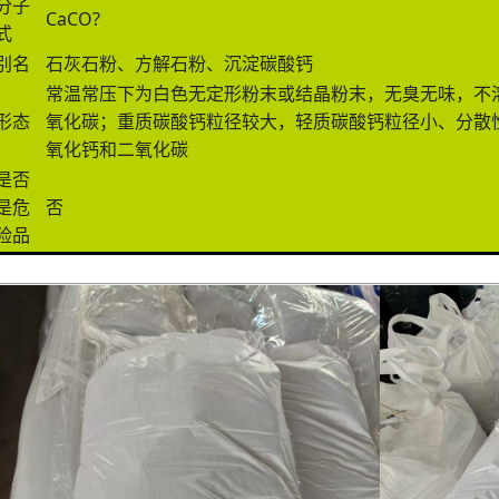
分子
CaCO?
式
别名
石灰石粉、方解石粉、沉淀碳酸钙
常温常压下为白色无定形粉末或结晶粉末，无臭无味，不
形态
氧化碳；重质碳酸钙粒径较大，轻质碳酸钙粒径小、分散性
氧化钙和二氧化碳
是否
是危
否
险品