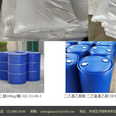
腈180kg/桶CAS:111-69-3
二乙基乙醇胺 二乙氨基乙醇 DE
话：155-8883-9549
邮箱：
chifenghansen11@163.com
地址：天桥区济南新材料交