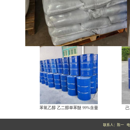
苯氧乙醇 乙二醇单苯醚 99%含量
己二
联系人：陈一
电