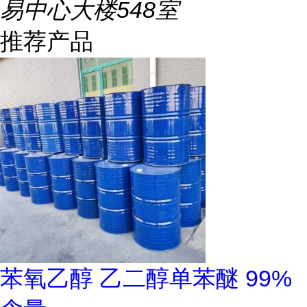
易中心大楼548室
推荐产品
苯氧乙醇 乙二醇单苯醚 99%