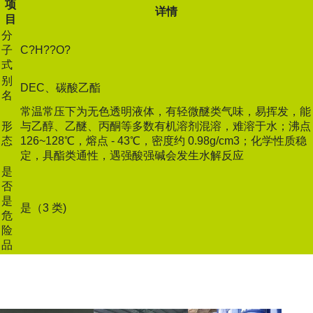
项
详情
目
分
子
C?H??O?
式
别
DEC、碳酸乙酯
名
常温常压下为无色透明液体，有轻微醚类气味，易挥发，能
形
与乙醇、乙醚、丙酮等多数有机溶剂混溶，难溶于水；沸点
态
126~128℃，熔点 - 43℃，密度约 0.98g/cm3；化学性质稳
定，具酯类通性，遇强酸强碱会发生水解反应
是
否
是
是（3 类)
危
险
品