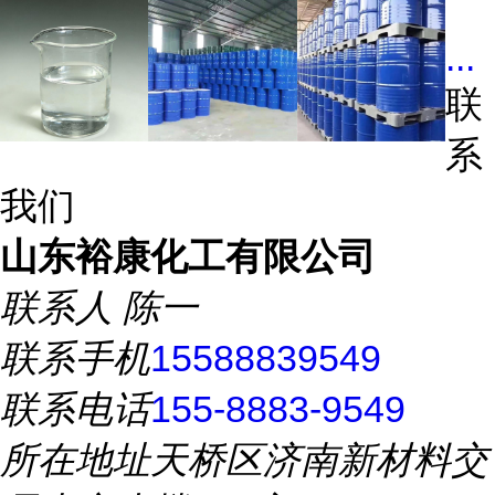
...
联
系
我们
山东裕康化工有限公司
联系人
陈一
联系手机
15588839549
联系电话
155-8883-9549
所在地址
天桥区济南新材料交