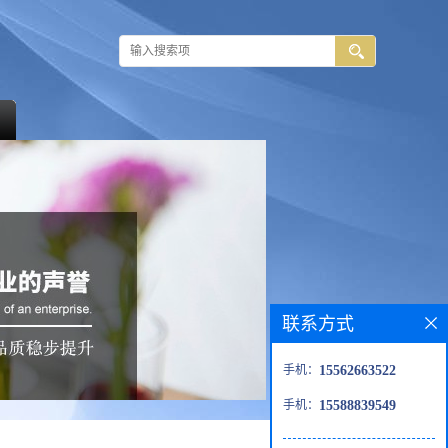
联系方式
手机：
15562663522
手机：
15588839549