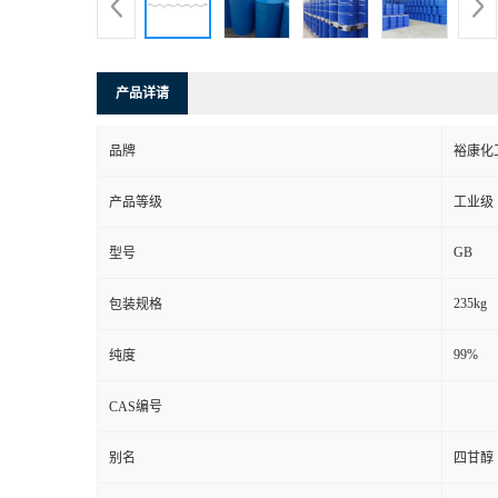
产品详请
品牌
裕康化
产品等级
工业级
GB
型号
235kg
包装规格
99%
纯度
CAS编号
别名
四甘醇