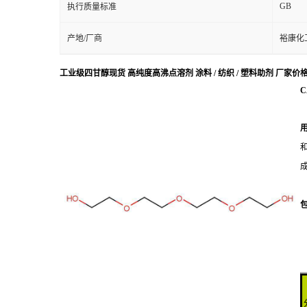
GB
执行质量标准
产地/厂商
裕康化
工业级四甘醇现货 高纯度高沸点溶剂 涂料 / 纺织 / 塑料助剂 厂家价
C