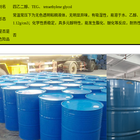
别名
四乙二醇、TEG、 tetraethylene glycol
常温常压下为无色透明粘稠液体，无明显异味，有吸湿性，易溶于水、乙醇、乙醚、
形态
1.12g/cm3；化学性质稳定，具多元醇特性，能发生酯化、醚化等反应，耐
是否是
否
危险品