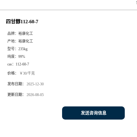
四甘醇112-60-7
品牌：
裕康化工
产地：
裕康化工
型号：
235kg
纯度：
99%
cas：
112-60-7
价格：
￥30/千克
发布日期：
2025-12-30
更新日期：
2026-08-05
发送咨询信息