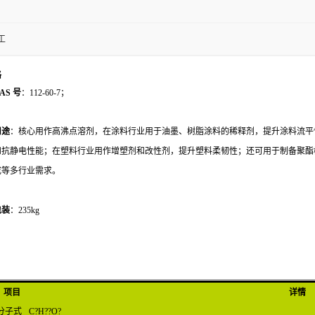
工
格
AS 号
：112-60-7；
用途
：核心用作高沸点溶剂，在涂料行业用于油墨、树脂涂料的稀释剂，提升涂料流平
和抗静电性能；在塑料行业用作增塑剂和改性剂，提升塑料柔韧性；还可用于制备聚酯
成等多行业需求。
包装
：235kg
项目
详情
分子式
C?H??O?