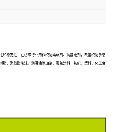
性和稳定性；在纺织行业用作织物柔软剂、抗静电剂，改善织物手感
树脂、聚氨酯泡沫、润滑油添加剂，覆盖涂料、纺织、塑料、化工合