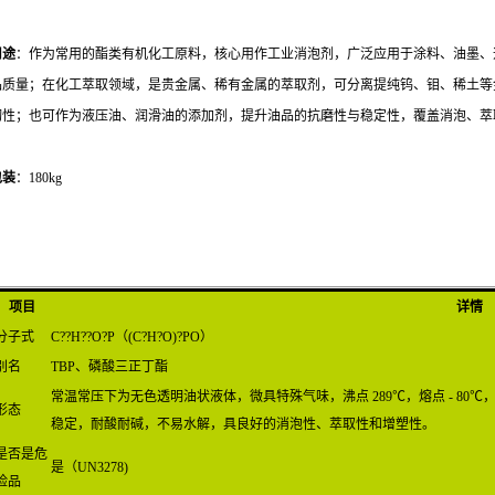
用途
：作为常用的酯类有机化工原料，核心用作工业消泡剂，广泛应用于涂料、油墨、
品质量；在化工萃取领域，是贵金属、稀有金属的萃取剂，可分离提纯钨、钼、稀土等
韧性；也可作为液压油、润滑油的添加剂，提升油品的抗磨性与稳定性，覆盖消泡、萃
包装
：180kg
项目
详情
分子式
C??H??O?P（(C?H?O)?PO）
别名
TBP、磷酸三正丁酯
常温常压下为无色透明油状液体，微具特殊气味，沸点 289℃，熔点 - 8
形态
稳定，耐酸耐碱，不易水解，具良好的消泡性、萃取性和增塑性。
是否是危
是（UN3278)
险品