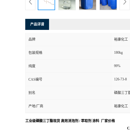
产品详请
品牌
裕康化工
180kg
包装规格
99%
纯度
126-73-8
CAS编号
别名
磷酸三丁
产地/厂商
裕康化工
工业级磷酸三丁酯现货 高效消泡剂 / 萃取剂 涂料 厂家价格
C