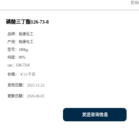
您当
磷酸三丁酯126-73-8
品牌：
裕康化工
产地：
裕康化工
型号：
180kg
纯度：
99%
cas：
126-73-8
价格：
￥11/千克
发布日期：
2025-12-23
更新日期：
2026-08-05
发送咨询信息