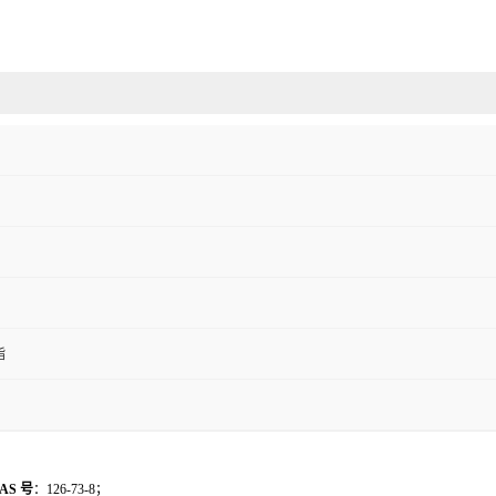
脂
AS 号
：126-73-8；