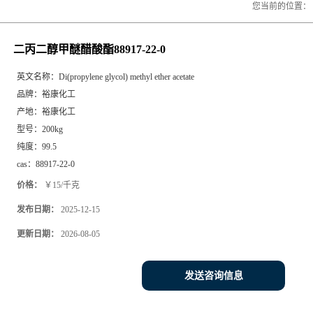
您当前的位置：
二丙二醇甲醚醋酸酯88917-22-0
英文名称：
Di(propylene glycol) methyl ether acetate
品牌：
裕康化工
产地：
裕康化工
型号：
200kg
纯度：
99.5
cas：
88917-22-0
价格：
￥15/千克
发布日期：
2025-12-15
更新日期：
2026-08-05
发送咨询信息