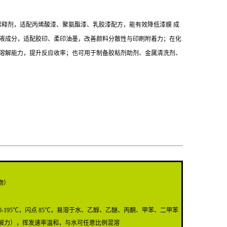
稀释剂，适配丙烯酸漆、聚氨酯漆、乳胶漆配方，能有效降低漆膜 成
液成分，适配胶印、柔印油墨，改善颜料分散性与印刷附着力；在化
溶解能力，提升反应收率；也可用于制备胶粘剂助剂、金属清洗剂、
合物）
0-195℃，闪点 85℃，易溶于水、乙醇、乙醚、丙酮、甲苯、二甲苯
解力），挥发速率温和，与水可任意比例混溶