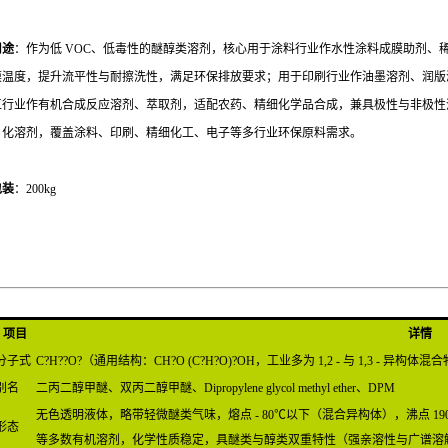
用途
：作为低 VOC、低毒性的醚醇类溶剂，核心用于涂料行业作水性涂料成膜助剂、
膜温度，提升流平性与耐擦洗性，满足环保排放要求；用于印刷行业作油墨溶剂、润版
工行业作有机合成反应溶剂、萃取剂，适配农药、精细化学品合成，兼具极性与非极性
日化溶剂，覆盖涂料、印刷、精细化工、电子等多行业环保原料需求。
包装
：200kg
项目
详情
分子式
C?H??O?（通用结构：CH?O (C?H?O)?OH，工业多为 1,2 - 与 1,3 - 异构体混
别名
二丙二醇甲醚、双丙二醇甲醚、Dipropylene glycol methyl ether、DPM
无色透明液体，略带轻微醚类气味，熔点 - 80℃以下（混合异构体），沸点 19
形态
等多数有机溶剂，化学性质稳定，具醚类与醇类双重特性（强亲溶性与广谱溶