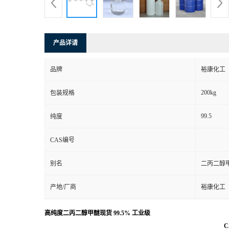
产品详请
品牌
裕康化工
200kg
包装规格
99.5
纯度
CAS编号
别名
二丙二醇
产地/厂商
裕康化工
高纯度二丙二醇甲醚现货 99.5% 工业级
C