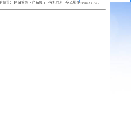
的位置：
网站首页
>
产品展厅
>
有机原料
>
多乙烯多胺68131-73-7