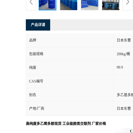
产品详请
品牌
日本东曹
包装规格
200kg/桶
99.9
纯度
CAS编号
别名
多乙基多
产地/厂商
日本东曹
高纯度多乙烯多胺现货 工业级胺类交联剂 厂家价格
C