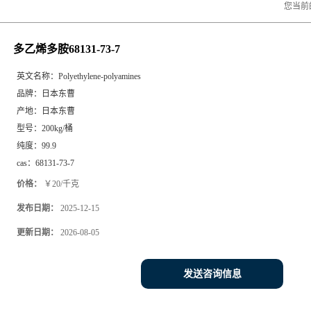
您当前
多乙烯多胺68131-73-7
英文名称：
Polyethylene-polyamines
品牌：
日本东曹
产地：
日本东曹
型号：
200kg/桶
纯度：
99.9
cas：
68131-73-7
价格：
￥20/千克
发布日期：
2025-12-15
更新日期：
2026-08-05
发送咨询信息