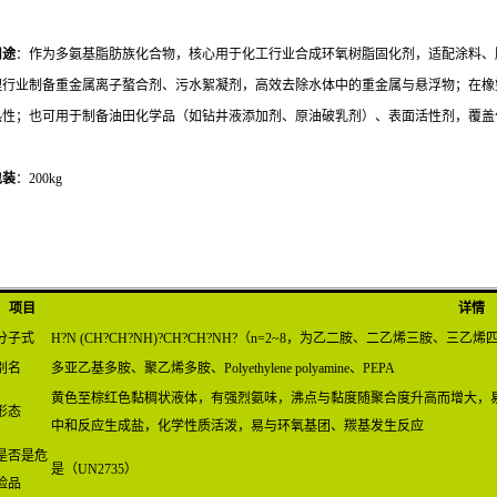
用途
：作为多氨基脂肪族化合物，核心用于化工行业合成环氧树脂固化剂，适配涂料、
理行业制备重金属离子螯合剂、污水絮凝剂，高效去除水体中的重金属与悬浮物；在橡
热性；也可用于制备油田化学品（如钻井液添加剂、原油破乳剂）、表面活性剂，覆盖
包装
：200kg
项目
详情
分子式
H?N (CH?CH?NH)?CH?CH?NH?（n=2~8，为乙二胺、二乙烯三胺、三
别名
多亚乙基多胺、聚乙烯多胺、Polyethylene polyamine、PEPA
黄色至棕红色黏稠状液体，有强烈氨味，沸点与黏度随聚合度升高而增大，
形态
中和反应生成盐，化学性质活泼，易与环氧基团、羰基发生反应
是否是危
是（UN2735）
险品