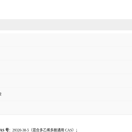
胺
AS 号
：29320-38-5（混合多乙烯多胺通用 CAS）；