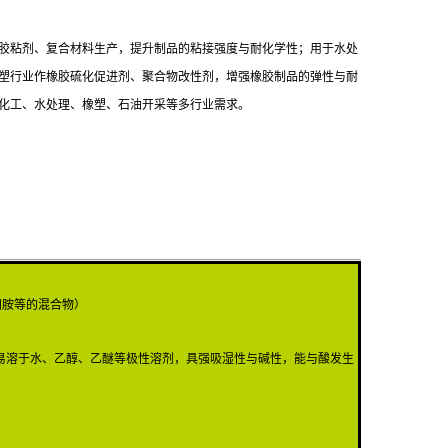
胶粘剂、复合材料生产，提升制品的粘接强度与耐化学性；用于水处
塑行业作橡胶硫化促进剂、聚合物改性剂，增强橡胶制品的弹性与耐
化工、水处理、橡塑、石油开采等多行业需求。
乙烯四胺等的混合物）
易溶于水、乙醇、乙醚等极性溶剂，具强吸湿性与碱性，能与酸发生