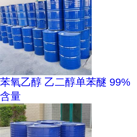
苯氧乙醇 乙二醇单苯醚 99%
含量