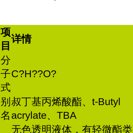
项
详情
目
分
子
C?H??O?
式
别
叔丁基丙烯酸酯、t-Butyl
名
acrylate、TBA
无色透明液体，有轻微酯类