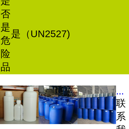
是
否
是
是（UN2527)
危
险
品
...
联
系