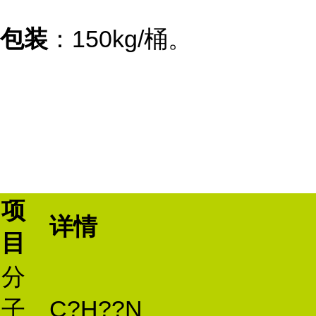
包装
：150kg/桶。
项
详情
目
分
子
C?H??N