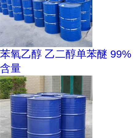
苯氧乙醇 乙二醇单苯醚 99%
含量