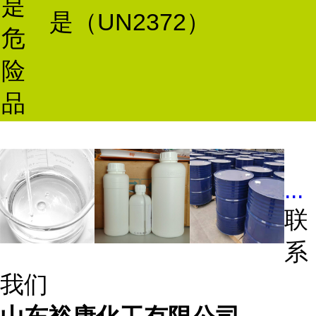
是
是（UN2372）
危
险
品
...
联
系
我们