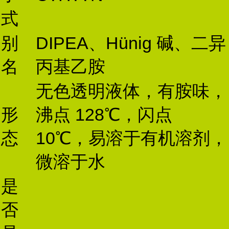
式
别
DIPEA、Hünig 碱、二异
名
丙基乙胺
无色透明液体，有胺味，
形
沸点 128℃，闪点
态
10℃，易溶于有机溶剂，
微溶于水
是
否