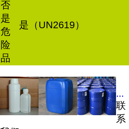
否
是
是（UN2619）
危
险
品
...
联
系