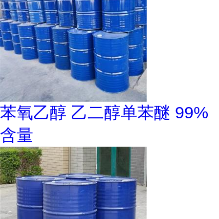
苯氧乙醇 乙二醇单苯醚 99%
含量