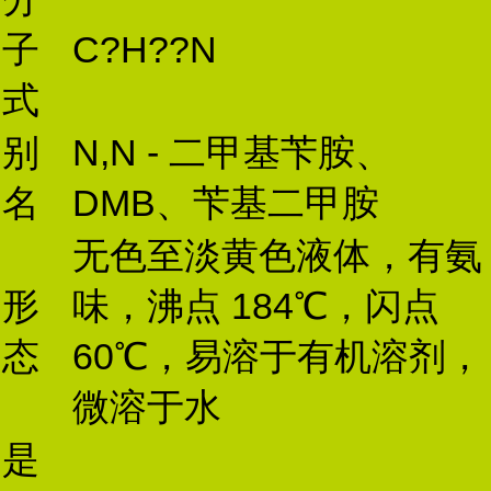
子
C?H??N
式
别
N,N - 二甲基苄胺、
名
DMB、苄基二甲胺
无色至淡黄色液体，有氨
形
味，沸点 184℃，闪点
态
60℃，易溶于有机溶剂，
微溶于水
是