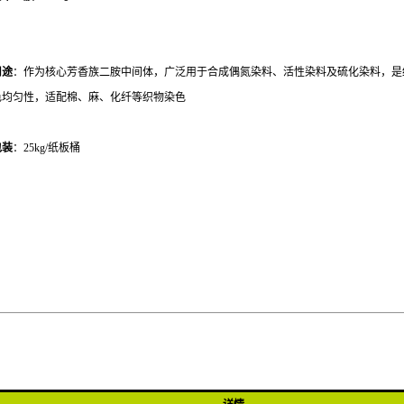
用途
：作为核心芳香族二胺中间体，广泛用于合成偶氮染料、活性染料及硫化染料，是
色均匀性，适配棉、麻、化纤等织物染色
包装
：25kg/纸板桶