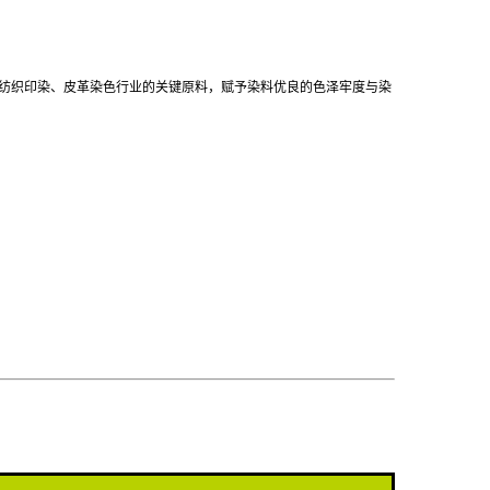
纺织印染、皮革染色行业的关键原料，赋予染料优良的色泽牢度与染