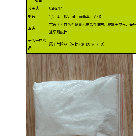
项目
分子式
C?H?N?
别名
1,3 - 苯二胺、间二氨基苯、MPD
常温下为白色至淡黄色结晶性粉末，暴露于空气、光
形态
液呈弱碱性
是否是危险
属于危险品（依据 GB 12268-2012）
品