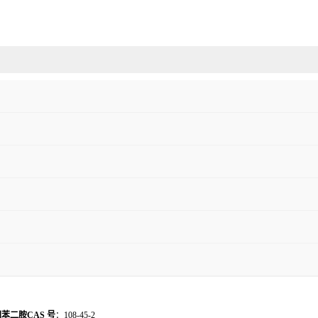
苯二胺CAS 号
：108-45-2