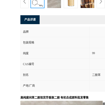
产品详请
品牌
包装规格
99
纯度
CAS编号
别名
二胺苯
产地/厂商
高纯度间苯二胺现货芳香族二胺 有机合成原料批发零售
间