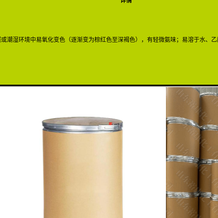
详情
照或潮湿环境中易氧化变色（逐渐变为棕红色至深褐色），有轻微氨味；易溶于水、乙