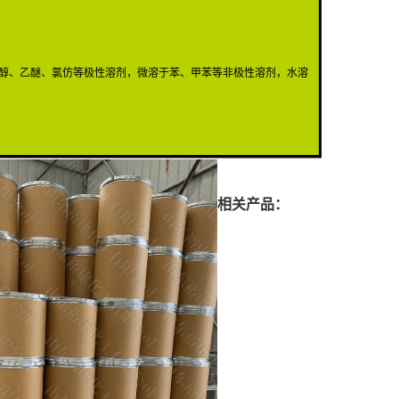
醇、乙醚、氯仿等极性溶剂，微溶于苯、甲苯等非极性溶剂，水溶
相关产品：