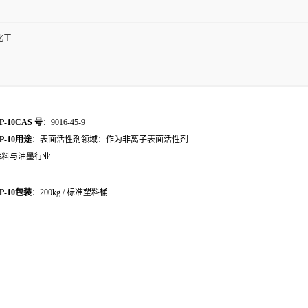
化工
P-10CAS 号
：9016-45-9
P-10
用途
：表面活性剂领域：作为非离子表面活性剂
涂料与油墨行业
P-10
包装
：200kg / 标准塑料桶