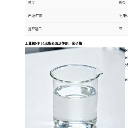
99%
纯度
产地/厂商
裕康
是否进口
否
工业级NP-10现货表面活性剂厂家价格
N
N
N