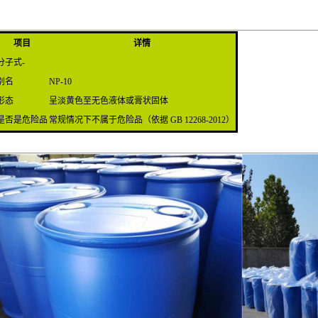
项目
详情
分子式-
别名
NP-10
形态
呈淡黄色至无色液体或膏状固体
是否是危险品
常规情况下不属于危险品（依据 GB 12268-2012）