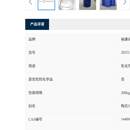
产品详请
品牌
裕康
20251
货号
用途
乳化
是否危险化学品
否
包装规格
200k
别名
陶氏T
14409
CAS编号