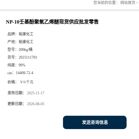
您当前的位置：
网站首页
NP-10壬基酚聚氧乙烯醚现货供应批发零售
品牌：
裕康化工
产地：
裕康化工
型号：
200kg/桶
货号：
2025111701
纯度：
99%
cas：
14409-72-4
价格：
￥9/千克
发布日期：
2025-11-17
更新日期：
2026-08-05
发送咨询信息