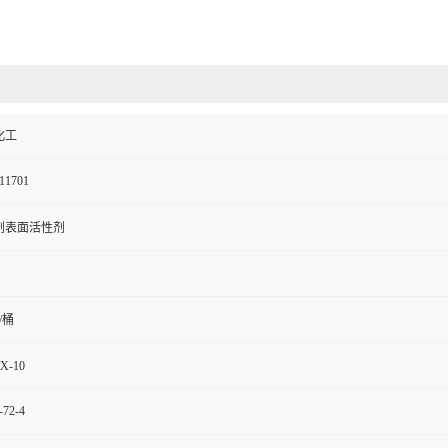
化工
11701
剂表面活性剂
g/桶
X-10
-72-4