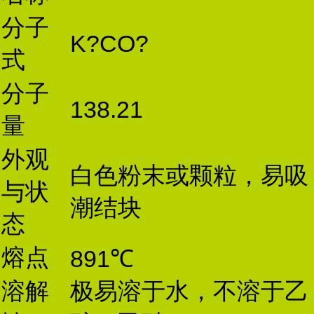
分子
K?CO?
式
分子
138.21
量
外观
白色粉末或颗粒，易吸
与状
潮结块
态
熔点
891℃
溶解
极易溶于水，不溶于乙