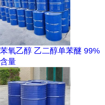
苯氧乙醇 乙二醇单苯醚 99%
含量