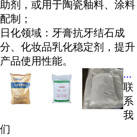
助剂，或用于陶瓷釉料、涂料
配制；
日化领域：牙膏抗牙结石成
分、化妆品乳化稳定剂，提升
产品使用性能。
...
联
系
我
们