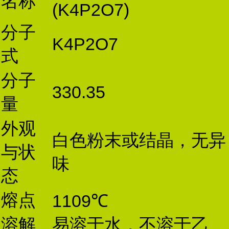
名称
(K4P2O7)
分子
K4P2O7
式
分子
330.35
量
外观
白色粉末或结晶，无异
与状
味
态
熔点
1109℃
溶解
易溶于水，不溶于乙