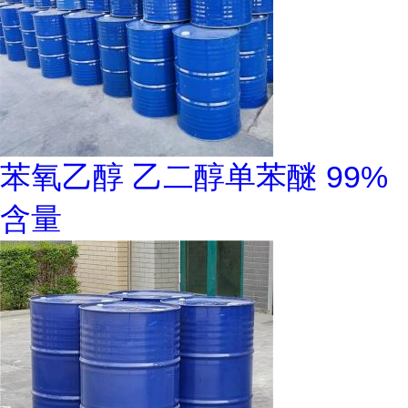
苯氧乙醇 乙二醇单苯醚 99%
含量