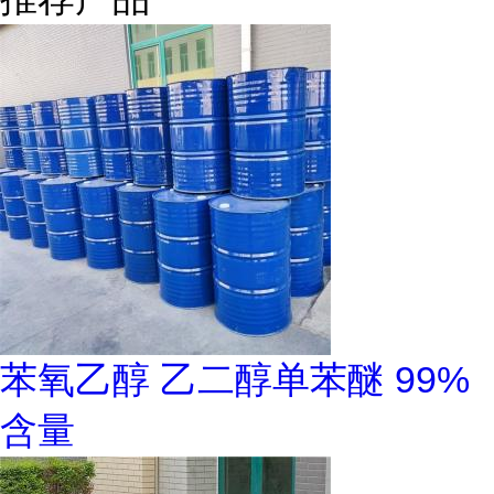
苯氧乙醇 乙二醇单苯醚 99%
含量