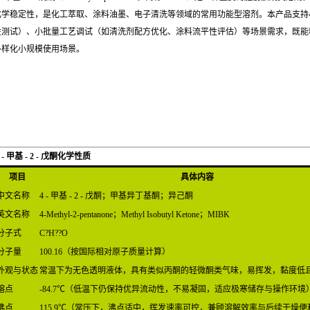
化学稳定性，是化工萃取、涂料油墨、电子清洗等领域的常用功能型溶剂。本产品支持
性测试）、小批量工艺调试（如清洗剂配方优化、涂料流平性评估）等场景需求，既能
多样化小规模使用场景。
 - 甲基 - 2 - 戊酮化学性质
项目
具体内容
中文名称
4 - 甲基 - 2 - 戊酮；甲基异丁基酮；异己酮
英文名称
4-Methyl-2-pentanone；Methyl Isobutyl Ketone；MIBK
分子式
C?H??O
分子量
100.16（按国际相对原子质量计算）
外观与状态
常温下为无色透明液体，具有类似丙酮的轻微酮类气味，易挥发，黏度低
熔点
-84.7℃（低温下仍保持优异流动性，不易凝固，适应极寒储存与操作环境
沸点
115.9℃（常压下，沸点适中，挥发速率可控，兼顾溶解效率与后续干燥便