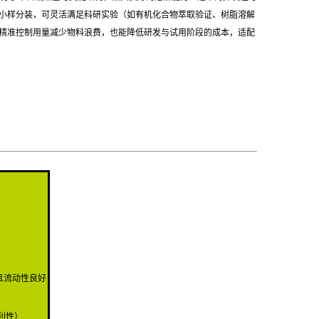
小样分装，可灵活满足科研实验（如有机化合物萃取验证、树脂溶解
精准控制用量减少物料浪费，也能降低研发与试用阶段的成本，适配
且流动性良好
）
利性）