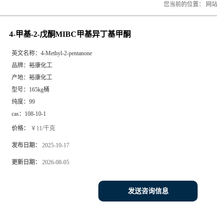
您当前的位置：
网
4-甲基-2-戊酮MIBC甲基异丁基甲酮
英文名称：
4-Methyl-2-pentanone
品牌：
裕康化工
产地：
裕康化工
型号：
165kg桶
纯度：
99
cas：
108-10-1
价格：
￥11/千克
发布日期：
2025-10-17
更新日期：
2026-08-05
发送咨询信息