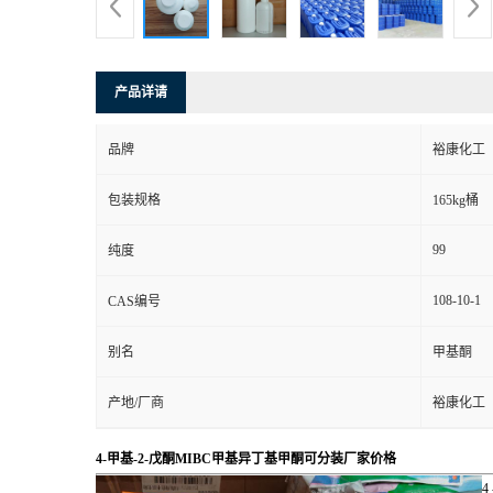
产品详请
品牌
裕康化工
包装规格
165kg桶
99
纯度
108-10-1
CAS编号
别名
甲基酮
产地/厂商
裕康化工
4-甲基-2-戊酮MIBC甲基异丁基甲酮可分装厂家价格
4