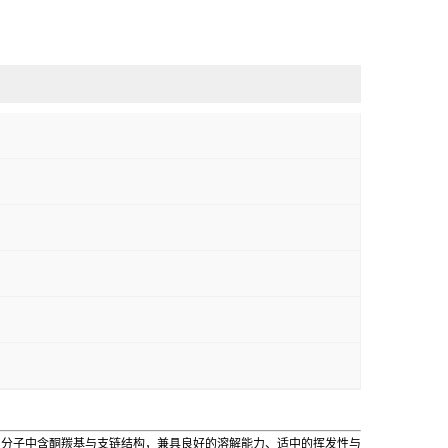
要的脂肪族酮类溶剂，分子中含酮羰基与支链结构，兼具良好的溶解能力、适中的挥发性与