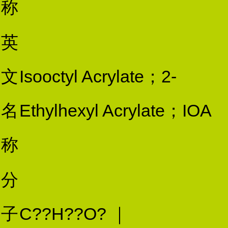
称
英
文
Isooctyl Acrylate；2-
名
Ethylhexyl Acrylate；IOA
称
分
子
C??H??O? ｜