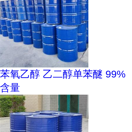
苯氧乙醇 乙二醇单苯醚 99%
含量