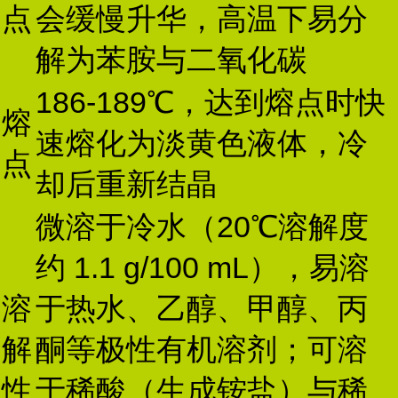
点
会缓慢升华，高温下易分
解为苯胺与二氧化碳
186-189℃，达到熔点时快
熔
速熔化为淡黄色液体，冷
点
却后重新结晶
微溶于冷水（20℃溶解度
约 1.1 g/100 mL），易溶
溶
于热水、乙醇、甲醇、丙
解
酮等极性有机溶剂；可溶
性
于稀酸（生成铵盐）与稀