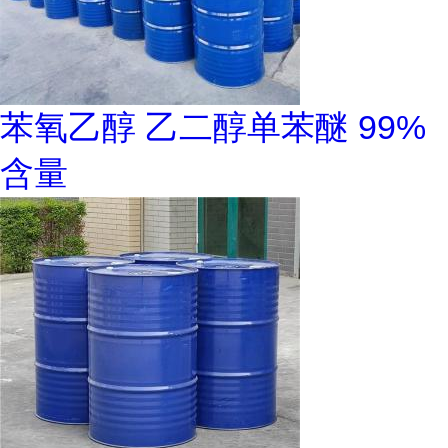
苯氧乙醇 乙二醇单苯醚 99%
含量