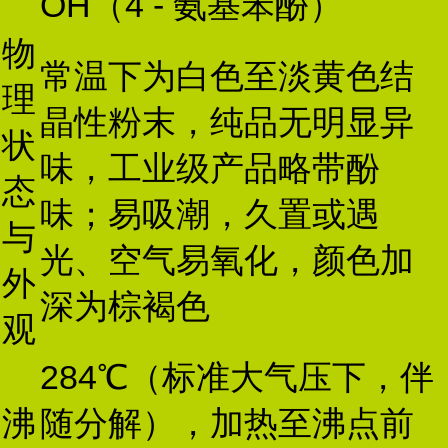
OH（4 - 氨基苯酚）
物
常温下为白色至淡黄色结
理
晶性粉末，纯品无明显异
状
味，工业级产品略带酚
态
味；易吸潮，久置或遇
与
光、空气易氧化，颜色加
外
深为棕褐色
观
284℃（标准大气压下，伴
沸
随分解），加热至沸点前