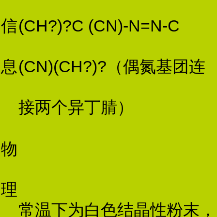
信
(CH?)?C (CN)-N=N-C
息
(CN)(CH?)?（偶氮基团连
接两个异丁腈）
物
理
常温下为白色结晶性粉末，