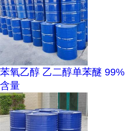
苯氧乙醇 乙二醇单苯醚 99%
含量