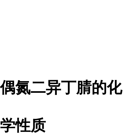
偶氮二异丁腈的化
学性质