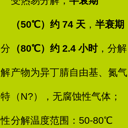
受热易分解，
半衰期
（50℃）约 74 天
，
半衰期
分
（80℃）约 2.4 小时
，分解
解
产物为异丁腈自由基、氮气
特
（N?），无腐蚀性气体；
性
分解温度范围：50-80℃