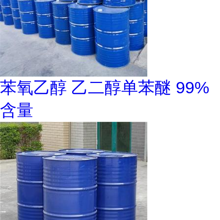
苯氧乙醇 乙二醇单苯醚 99%
含量