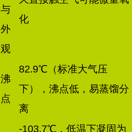
与
化
外
观
82.9℃（标准大气压
沸
下），沸点低，易蒸馏分
点
离
-103.7℃，低温下凝固为