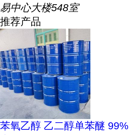
易中心大楼548室
推荐产品
苯氧乙醇 乙二醇单苯醚 99%