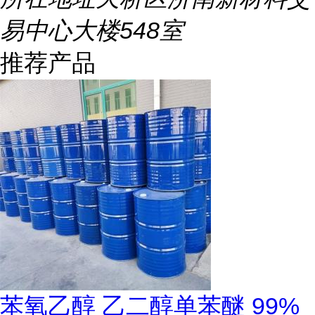
易中心大楼548室
推荐产品
苯氧乙醇 乙二醇单苯醚 99%