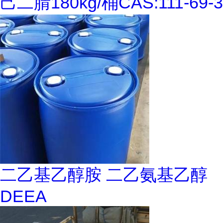
己二腈180kg/桶CAS:111-69-3
二乙基乙醇胺 二乙氨基乙醇
DEEA