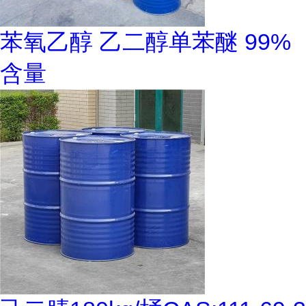
苯氧乙醇 乙二醇单苯醚 99%
含量