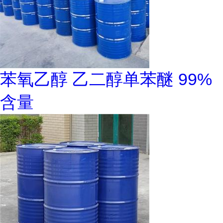
苯氧乙醇 乙二醇单苯醚 99%
含量