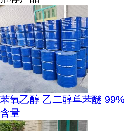
苯氧乙醇 乙二醇单苯醚 99%
含量