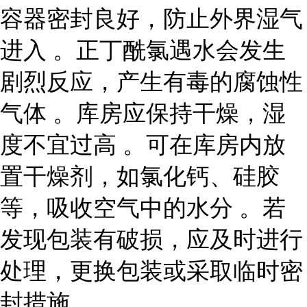
容器密封良好，防止外界湿气
进入 。正丁酰氯遇水会发生
剧烈反应，产生有毒的腐蚀性
气体 。库房应保持干燥，湿
度不宜过高 。可在库房内放
置干燥剂，如氯化钙、硅胶
等，吸收空气中的水分 。若
发现包装有破损，应及时进行
处理，更换包装或采取临时密
封措施 。