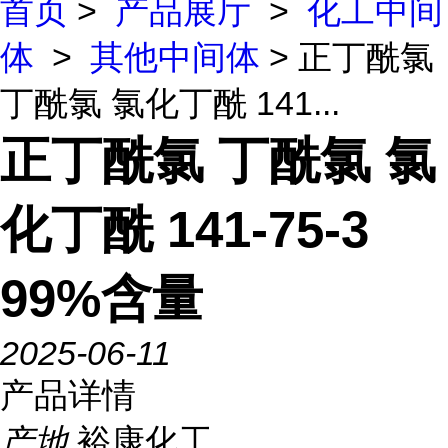
首页
>
产品展厅
>
化工中间
体
>
其他中间体
> 正丁酰氯
丁酰氯 氯化丁酰 141...
正丁酰氯 丁酰氯 氯
化丁酰 141-75-3
99%含量
2025-06-11
产品详情
产地
裕康化工