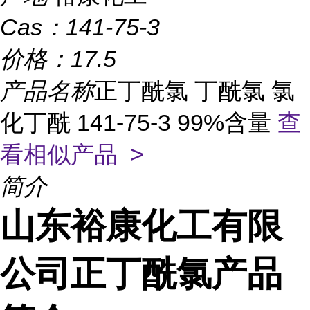
Cas：
141-75-3
价格：
17.5
产品名称
正丁酰氯 丁酰氯 氯
化丁酰 141-75-3 99%含量
查
看相似产品 >
简介
山东裕康化工有限
公司正丁酰氯产品