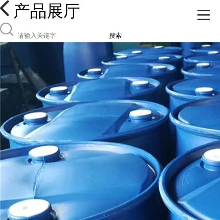
产品展厅
搜索