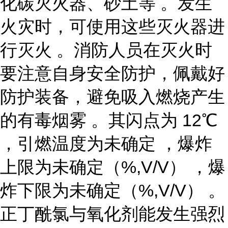
化碳灭火器、砂土等 。发生
火灾时，可使用这些灭火器进
行灭火 。消防人员在灭火时
要注意自身安全防护，佩戴好
防护装备，避免吸入燃烧产生
的有毒烟雾 。其闪点为 12℃
，引燃温度为未确定 ，爆炸
上限为未确定（%,V/V） ，爆
炸下限为未确定（%,V/V） 。
正丁酰氯与氧化剂能发生强烈