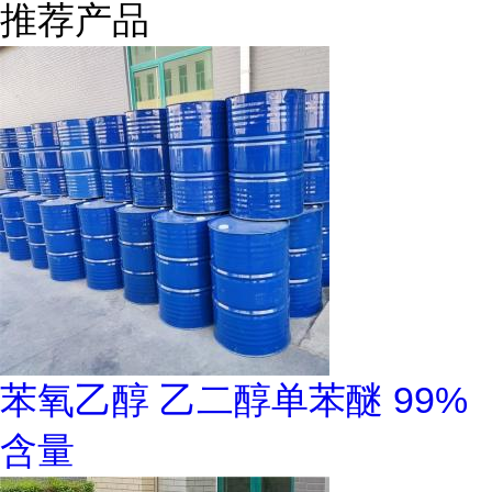
推荐产品
苯氧乙醇 乙二醇单苯醚 99%
含量