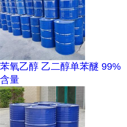
苯氧乙醇 乙二醇单苯醚 99%
含量